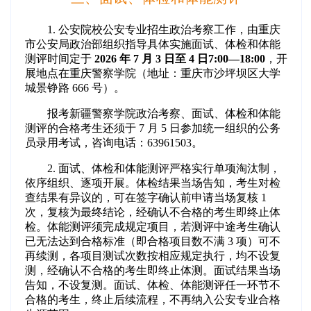
1
.
公安院校公安专业招生政治考察工作，由重庆
市公安局政治部组织指导具体实施面试、体检和体能
测评时间定于
2026 年 7 月 3 日至 4 日7:00—18:00
，开
展地点在
重庆警察学院
（地址：重庆市沙坪坝区大学
城景铮路 666 号）。
报考新疆警察学院政治考察、面试、体检和体能
测评的合格考生还须于 7 月 5 日参加统一组织的公务
员录用考试，咨询电话：63961503。
2. 面试、体检和体能测评严格实行单项淘汰制，
依序组织、逐项开展。体检结果当场告知，考生对检
查结果有异议的，可在签字确认前申请当场复核 1
次，复核为最终结论，经确认不合格的考生即终止体
检。体能测评须完成规定项目，若测评中途考生确认
已无法达到合格标准（即合格项目数不满 3 项）可不
再续测，各项目测试次数按相应规定执行，均不设复
测，经确认不合格的考生即终止体测。面试结果当场
告知，不设复测。面试、体检、体能测评任一环节不
合格的考生，终止后续流程，不再纳入公安专业合格