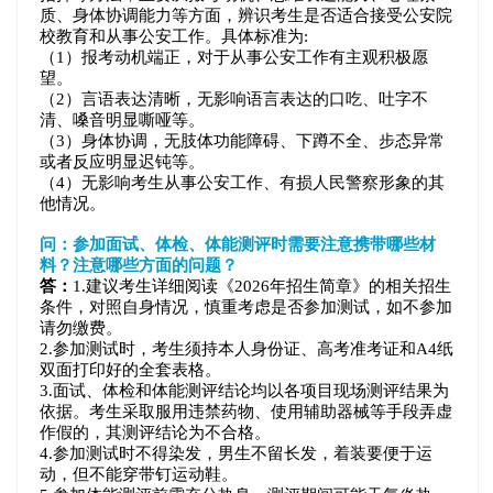
质、身体协调能力等方面，辨识考生是否适合接受公安院
校教育和从事公安工作。具体标准为:
（1）报考动机端正，对于从事公安工作有主观积极愿
望。
（2）言语表达清晰，无影响语言表达的口吃、吐字不
清、嗓音明显嘶哑等。
（3）身体协调，无肢体功能障碍、下蹲不全、步态异常
或者反应明显迟钝等。
（4）无影响考生从事公安工作、有损人民警察形象的其
他情况。
问：参加面试、体检、体能测评时需要注意携带哪些材
料？注意哪些方面的问题？
答：
1.建议考生详细阅读《2026年招生简章》的相关招生
条件，对照自身情况，慎重考虑是否参加测试，如不参加
请勿缴费。
2.参加测试时，考生须持本人身份证、高考准考证和A4纸
双面打印好的全套表格。
3.面试、体检和体能测评结论均以各项目现场测评结果为
依据。考生采取服用违禁药物、使用辅助器械等手段弄虚
作假的，其测评结论为不合格。
4.参加测试时不得染发，男生不留长发，着装要便于运
动，但不能穿带钉运动鞋。