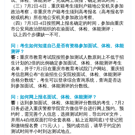
试、体检、体能测评，完成网上填报，确定测试时间；
（三）7月2日-6日，重庆籍考生须到户籍地公安机关参加
政治考察，非重庆市户籍考生须到高考报名（高考报名学
校或机构）所在地公安机关参加政治考察。
（四）7月3日-4日按照网上报名确定的时间，参加由重庆
市公安局政治部组织的在渝面试、体检、体能测评；
以上四个步骤缺一不可。
问：考生如何知道自己是否有资格参加面试、体检、体能
测评？
答：
重庆市教育考试院按照参加测试人数原则上不低于招
生计划的2倍的比例确定参加面试、体检、体能测评考生
名单，并于7月2日在重庆市教育考试院门户网站、重庆招
考信息网公布“在渝招生公安院校面试、体检、体能测评
合格分数线”，考生可以登录综合查询系统，查询是否达
到参加面试、体检、体能测评的分数线。
问：如何网上报名面试、体检、体能测评？
答：
达到参加面试、体检、体能测评分数线的考生，7月2
日务必进入重庆警察学院官方微信平台进行网上预约。预
约时，需完善个人信息，选择测试时间，导出PDF文件，
并用A4白纸双面打印全套表格，贴上近期同底1寸登记照
和缴纳报名费（75元/人）。预约成功后，请早于约定的
测试时间半小时到达测试地点。