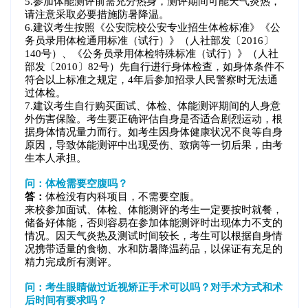
5.参加体能测评前需充分热身，测评期间可能天气炎热，
请注意采取必要措施防暑降温。
6.建议考生按照《公安院校公安专业招生体检标准》《公
务员录用体检通用标准（试行）》（人社部发〔2016〕
140号）、《公务员录用体检特殊标准（试行）》（人社
部发〔2010〕82号）先自行进行身体检查，如身体条件不
符合以上标准之规定，4年后参加招录人民警察时无法通
过体检。
7.建议考生自行购买面试、体检、体能测评期间的人身意
外伤害保险。考生要正确评估自身是否适合剧烈运动，根
据身体情况量力而行。如考生因身体健康状况不良等自身
原因，导致体能测评中出现受伤、致病等一切后果，由考
生本人承担。
问：体检需要空腹吗？
答：
体检没有内科项目，不需要空腹。
来校参加面试、体检、体能测评的考生一定要按时就餐，
储备好体能，否则容易在参加体能测评时出现体力不支的
情况。因天气炎热及测试时间较长，考生可以根据自身情
况携带适量的食物、水和防暑降温药品，以保证有充足的
精力完成所有测评。
问：考生眼睛做过近视矫正手术可以吗？对手术方式和术
后时间有要求吗？