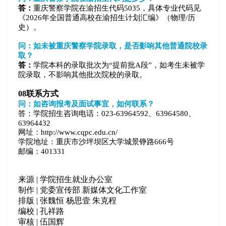
答：
重庆警察学院在渝招生代码5035，具体专业代码见
《2026年全国普通高校在渝招生计划汇编》（物理/历
史）。
问：如未被重庆警察学院录取，是否影响其他普通院校录
取？
答：
学院本科的录取批次为“提前批A段”，如考生未被学
院录取，不影响其他批次院校的录取。
08
联系方式
问：如咨询报考及面试事宜，如何联系？
答：学院招生咨询电话：023-63964592、63964580、
63964432
网址：http://www.cqpc.edu.cn/
学院地址：重庆市沙坪坝区大学城景铮路666号
邮编：401331
来源 | 学院招生就业办公室
制作 | 党委宣传部 新媒体文化工作室
排版 | 张魏恒 杨思壹 朱克程
编校 | 孔祥路
审核 | 伍国辉